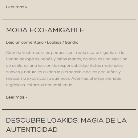
LOS
Leer más »
PROTAGONISTAS
DE
LOAKIDS
MODA ECO-AMIGABLE
Deja un comentario
/
Loakids
/
Sandra
Cuando vestimos a los peques con moda eco-amigable en la
tienda de ropa de bebés y niños loakids, no solo es una elección
de estilo, es una lección de responsabilidad. Estos materiales
suaves y naturales cuidan la piel sensible de los pequeños y
reducen la exposición a químicos. Además, al elegir prendas
orgánicas, estamos transmitiendo
MODA
Leer más »
ECO-
AMIGABLE
DESCUBRE LOAKIDS: MAGIA DE LA
AUTENTICIDAD