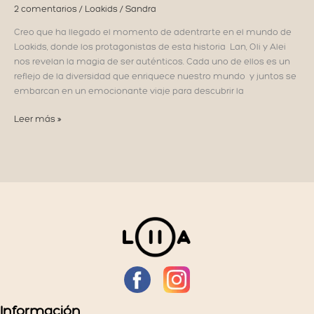
2 comentarios
/
Loakids
/
Sandra
Creo que ha llegado el momento de adentrarte en el mundo de
Loakids, donde los protagonistas de esta historia Lan, Oli y Alei
nos revelan la magia de ser auténticos. Cada uno de ellos es un
reflejo de la diversidad que enriquece nuestro mundo y juntos se
embarcan en un emocionante viaje para descubrir la
DESCUBRE
Leer más »
LOAKIDS:
MAGIA
DE
LA
AUTENTICIDAD
Información