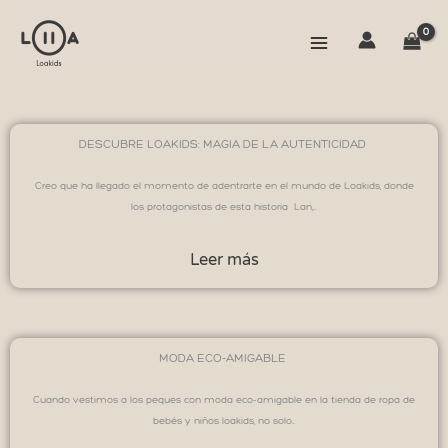
Ir
al
contenido
DESCUBRE LOAKIDS: MAGIA DE LA AUTENTICIDAD
Creo que ha llegado el momento de adentrarte en el mundo de Loakids, donde
los protagonistas de esta historia Lan,…
Leer más
MODA ECO-AMIGABLE
Cuando vestimos a los peques con moda eco-amigable en la tienda de ropa de
bebés y niños loakids, no solo…