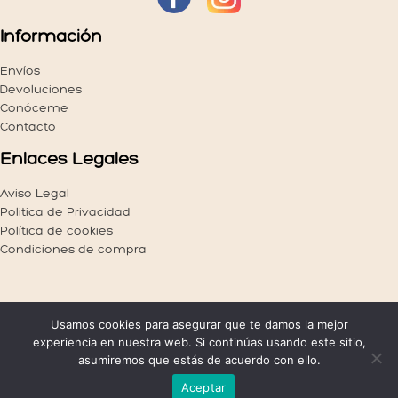
la
página
Información
de
producto
Envíos
Devoluciones
Conóceme
Contacto
Enlaces Legales
Aviso Legal
Politica de Privacidad
Política de cookies
Condiciones de compra
Usamos cookies para asegurar que te damos la mejor
Copyright © 2026 | Loakids
experiencia en nuestra web. Si continúas usando este sitio,
asumiremos que estás de acuerdo con ello.
Aceptar