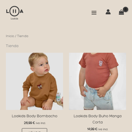
Ir
al
contenido
Inicio
/ Tienda
Tienda
Loakids Body Bombacho
Loakids Body Buho Manga
Corta
26,99
€
iva incl.
14,99
€
Este
iva incl.