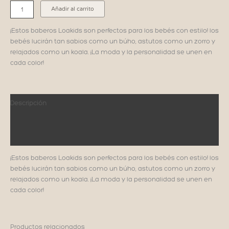
Loakids
Añadir al carrito
Baberos
Bandana
¡Estos baberos Loakids son perfectos para los bebés con estilo! los
cantidad
bebés lucirán tan sabios como un búho, astutos como un zorro y
relajados como un koala. ¡La moda y la personalidad se unen en
cada color!
Descripción
Información adicional
Reseñas
¡Estos baberos Loakids son perfectos para los bebés con estilo! los
bebés lucirán tan sabios como un búho, astutos como un zorro y
relajados como un koala. ¡La moda y la personalidad se unen en
cada color!
Productos relacionados