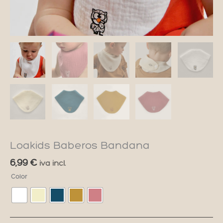
Loakids Baberos Bandana
6,99
€
iva incl.
Color