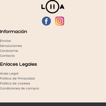
se
se
pueden
pueden
elegir
elegir
en
en
la
la
página
página
Información
de
de
producto
producto
Envíos
Devoluciones
Conóceme
Contacto
Enlaces Legales
Aviso Legal
Politica de Privacidad
Política de cookies
Condiciones de compra