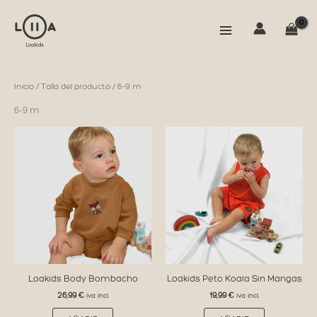
Ir
al
contenido
Inicio
/ Talla del producto / 6-9 m
6-9 m
Loakids Body Bombacho
Loakids Peto Koala Sin Mangas
26,99
€
19,99
€
iva incl.
iva incl.
Este
Este