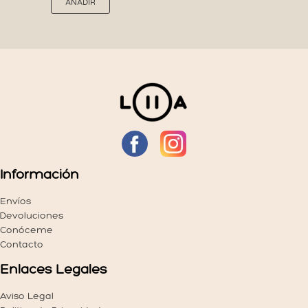
AÑADIR
producto
tiene
múltiples
variantes.
Las
opciones
se
pueden
elegir
en
la
página
Información
de
producto
Envíos
Devoluciones
Conóceme
Contacto
Enlaces Legales
Aviso Legal