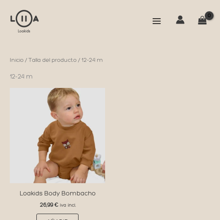
Ir
al
contenido
Inicio
/ Talla del producto / 12-24 m
12-24 m
Loakids Body Bombacho
26,99
€
iva incl.
Este