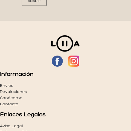
AÑADIR
producto
tiene
múltiples
variantes.
Las
opciones
se
pueden
elegir
en
la
página
Información
de
producto
Envíos
Devoluciones
Conóceme
Contacto
Enlaces Legales
Aviso Legal