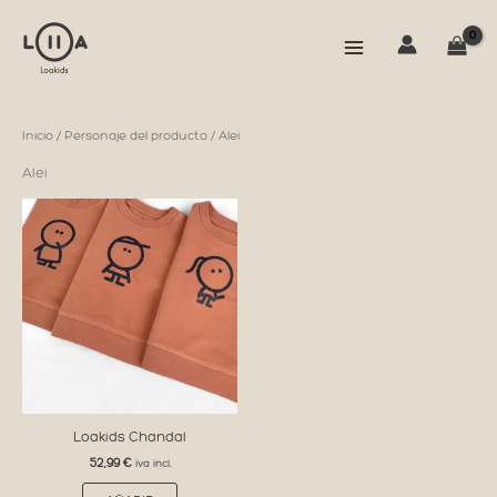
Ir
al
contenido
Inicio
/ Personaje del producto / Alei
Alei
Loakids Chandal
52,99
€
iva incl.
Este