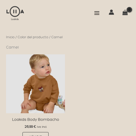
Ir
al
contenido
Inicio
/ Color del producto / Camel
Camel
Loakids Body Bombacho
26,99
€
iva incl.
Este