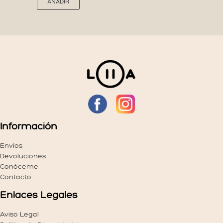
AÑADIR
producto
tiene
múltiples
variantes.
Las
opciones
se
pueden
elegir
en
la
página
Información
de
producto
Envíos
Devoluciones
Conóceme
Contacto
Enlaces Legales
Aviso Legal